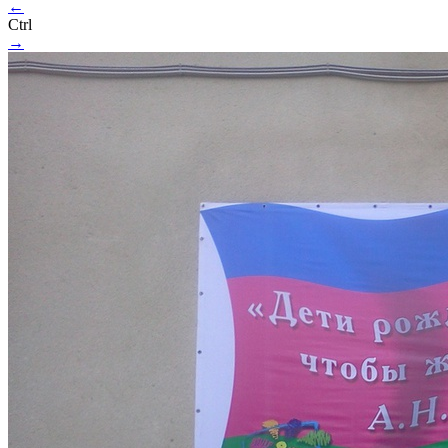
←
Ctrl
→