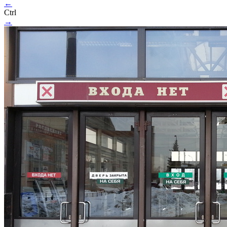
←
Ctrl
→