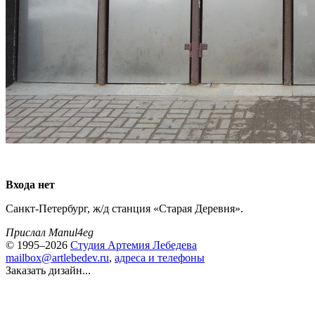
Входа нет
Санкт-Петербург, ж/д станция «Старая Деревня».
Прислал Manul4eg
© 1995–2026
Студия Артемия Лебедева
mailbox@artlebedev.ru
,
адреса и телефоны
Заказать дизайн...