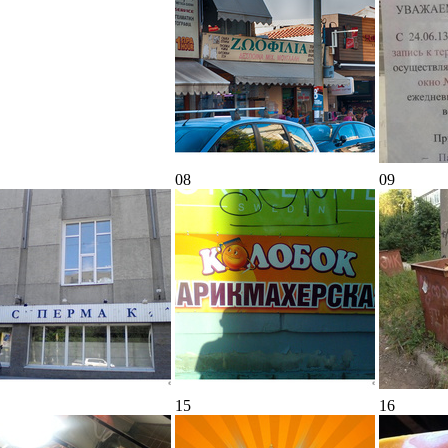
08
09
15
16