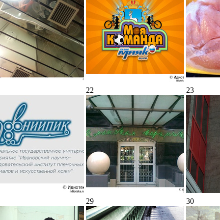
22
23
29
30