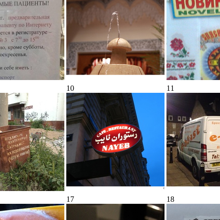
10
11
17
18