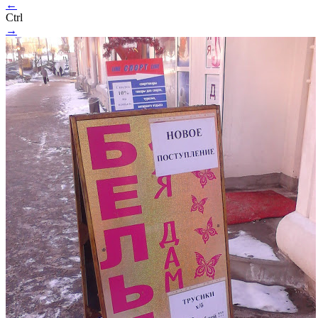
←
Ctrl
→