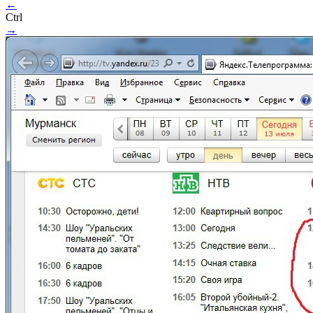
←
Ctrl
→