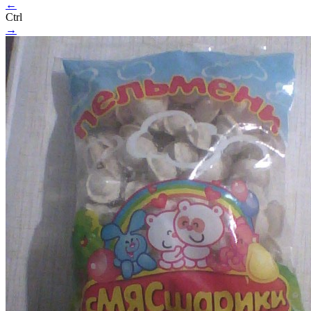
←
Ctrl
→