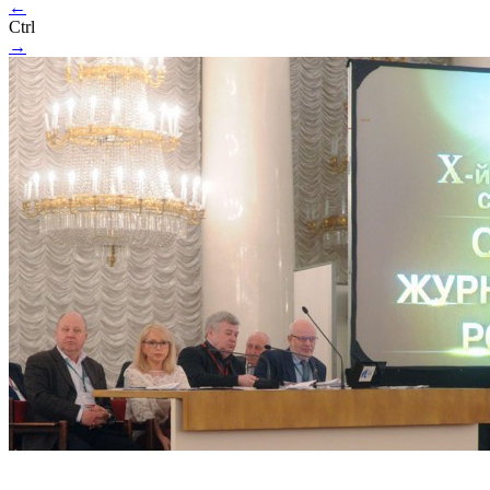
←
Ctrl
→