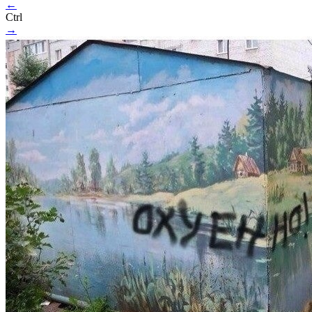
←
Ctrl
→