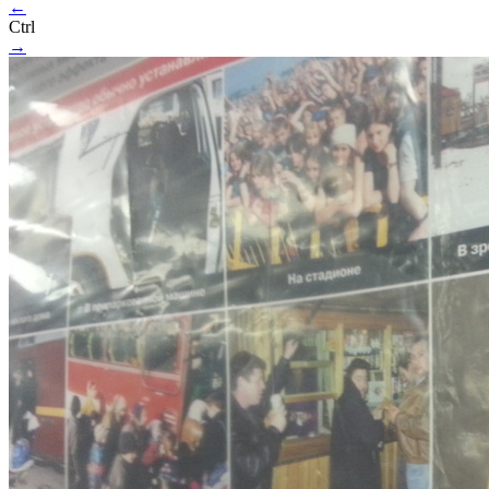
←
Ctrl
→