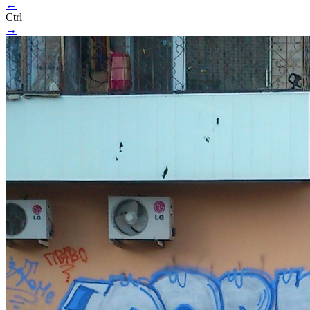
←
Ctrl
→