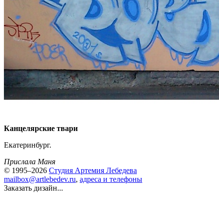
Канцелярские твари
Екатеринбург.
Прислала Маня
© 1995–2026
Студия Артемия Лебедева
mailbox@artlebedev.ru
,
адреса и телефоны
Заказать дизайн...