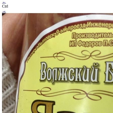
←
Ctrl
→