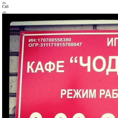
←
Ctrl
→