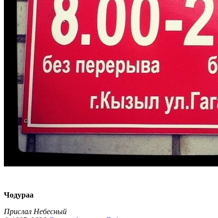
Чодураа
Прислал Небесный