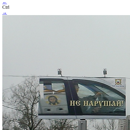
←
Ctrl
→