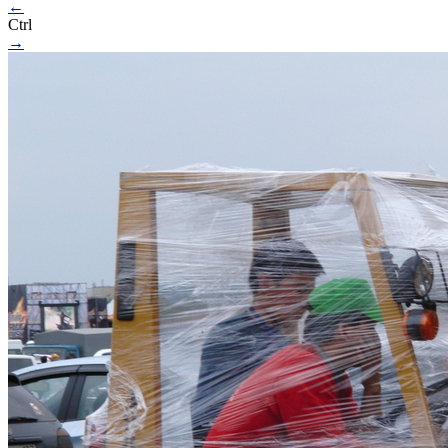
←
Ctrl
→