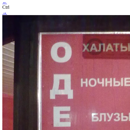
←
Ctrl
→