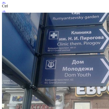
←
Ctrl
→