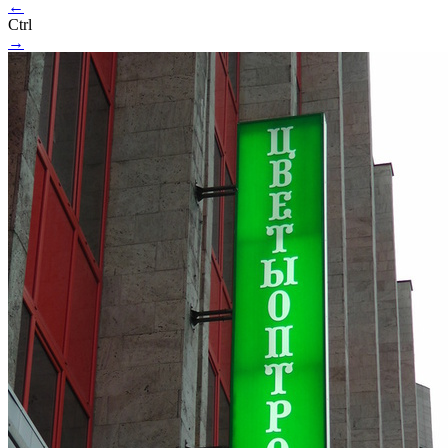
←
Ctrl
→