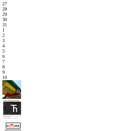
27
28
29
30
31
1
2
3
4
5
6
7
8
9
10