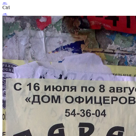
←
Ctrl
→