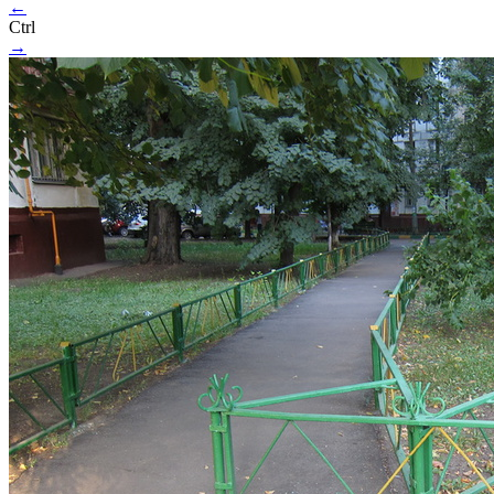
←
Ctrl
→