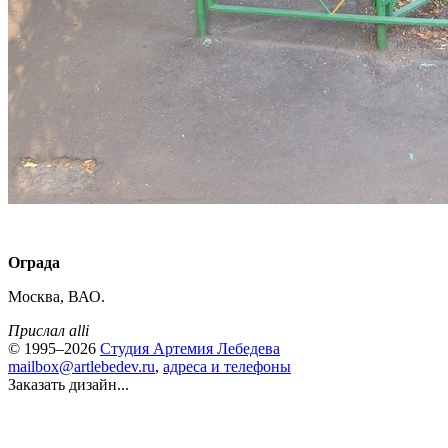
Ограда
Москва, ВАО.
Прислал alli
© 1995–2026
Студия Артемия Лебедева
mailbox@artlebedev.ru
,
адреса и телефоны
Заказать дизайн...