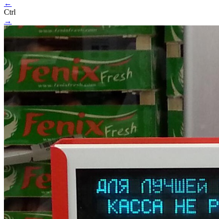
←
Ctrl
→