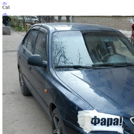
←
Ctrl
→