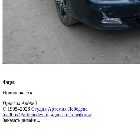
Фара
Новочеркасск.
Прислал Андрей
© 1995–2026
Студия Артемия Лебедева
mailbox@artlebedev.ru
,
адреса и телефоны
Заказать дизайн...