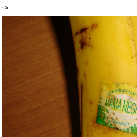
←
Ctrl
→