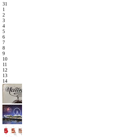
31
1
2
3
4
5
6
7
8
9
10
11
12
13
14