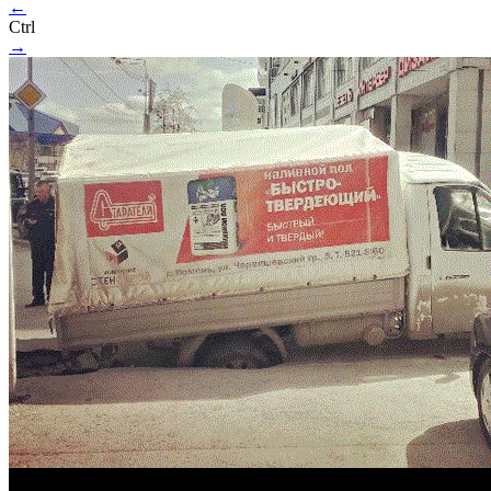
←
Ctrl
→