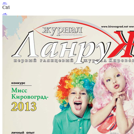
←
Ctrl
→