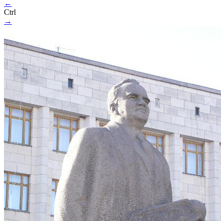
←
Ctrl
→