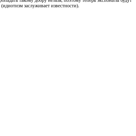
опадать такому добру нельзя, поэтому теперь экспонаты будут
ь (идиотизм заслуживает известности).