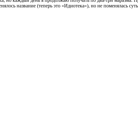
, но каждый день я продолжаю получать по два-три маразма. Пр
енялось название (теперь это «Идиотека»), но не поменялась сут