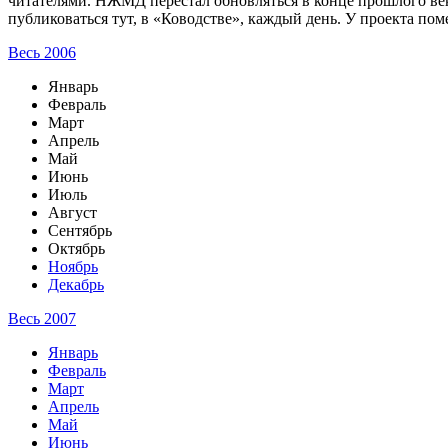
читателями. НЖМД перестал обновляться в конце прошлого века
публиковаться тут, в «Ководстве», каждый день. У проекта пом
Весь 2006
Январь
Февраль
Март
Апрель
Май
Июнь
Июль
Август
Сентябрь
Октябрь
Ноябрь
Декабрь
Весь 2007
Январь
Февраль
Март
Апрель
Май
Июнь