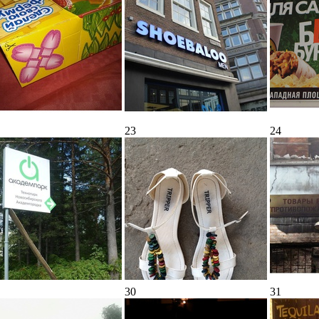
23
24
30
31