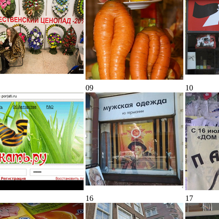
09
10
16
17