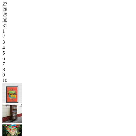
27
28
29
30
31
1
2
3
4
5
6
7
8
9
10