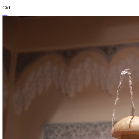
←
Ctrl
→