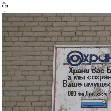
←
Ctrl
→