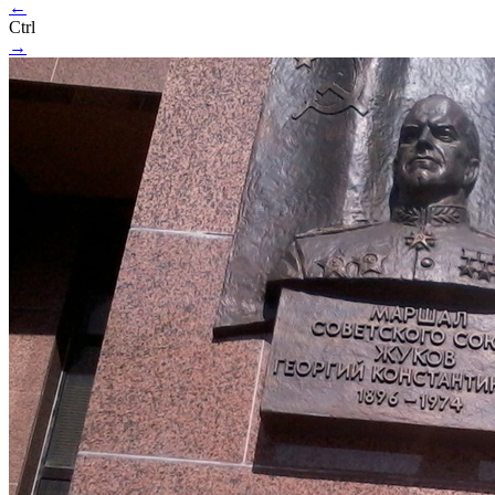
←
Ctrl
→