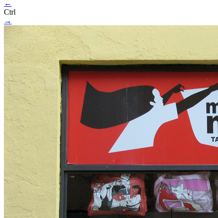
←
Ctrl
→