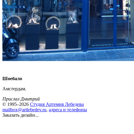
Шоебало
Амстердам.
Прислал Дмитрий
© 1995–2026
Студия Артемия Лебедева
mailbox@artlebedev.ru
,
адреса и телефоны
Заказать дизайн...