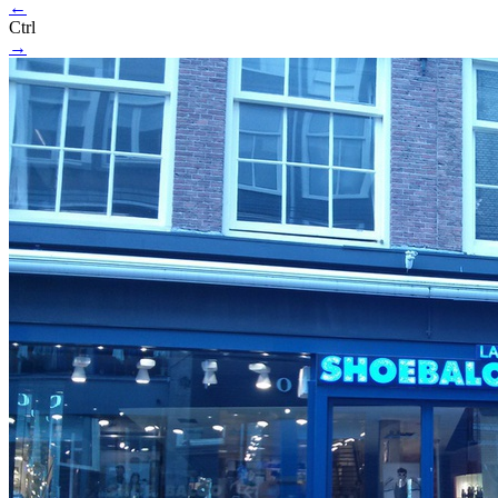
←
Ctrl
→