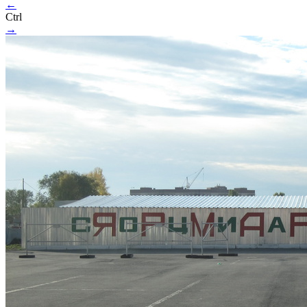
←
Ctrl
→