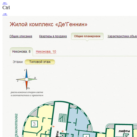
←
Ctrl
→