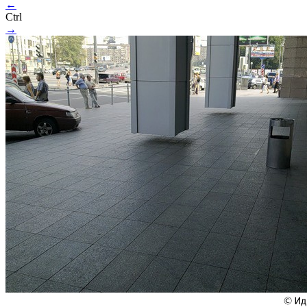
←
Ctrl
→