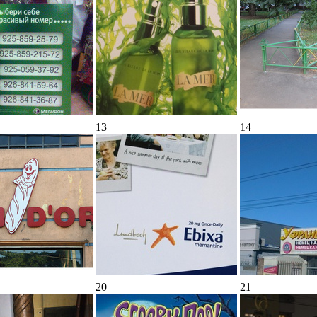
13
14
20
21