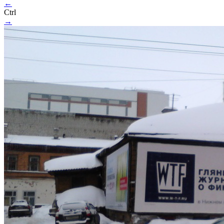
←
Ctrl
→