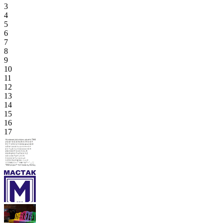
3
4
5
6
7
8
9
10
11
12
13
14
15
16
17