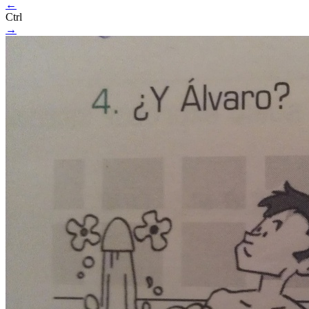
←
Ctrl
→