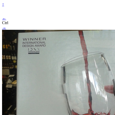
↑
←
Ctrl
→