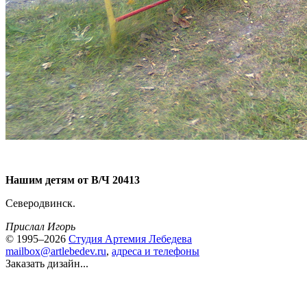
Нашим детям от В/Ч 20413
Северодвинск.
Прислал Игорь
© 1995–2026
Студия Артемия Лебедева
mailbox@artlebedev.ru
,
адреса и телефоны
Заказать дизайн...