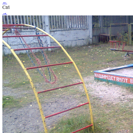
←
Ctrl
→