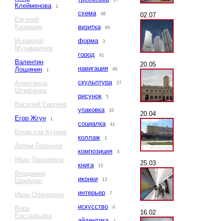
27
Клейменова
1
схема
02.07
49
Евгений
Казанцев
визитка
60
Искандер
форма
3
Мухамадеев
город
41
Валентин
20.05
навигация
Лощинин
40
1
скульптура
Александр
27
Штефанец
рисунок
5
Василий Сергеев
упаковка
32
20.04
Егор Жгун
1
социалка
41
Вячеслав Кутеев
коллаж
1
Артем Горбунов
композиция
3
Иван Тихомиров
25.03
книга
15
Владимир
иконки
Шрейдер
13
интерьер
Иван Оленкевич
7
искусство
Вера
4
16.02
Евстафьева
айдентика