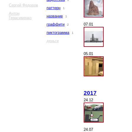
2
Сергей Федоров
паттерн
1
Антон
название
1
Герасименко
07.01
граффити
2
пиктограмма
1
деньги
05.01
2017
24.12
24.07