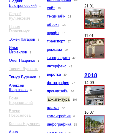
132
Людвиг
Быстроновский
21.01
1
сайт
70
Сергей
техдизайн
24
Кулинкович
объект
229
Павел
Герасимчук
шрифт
37
11.01
Эркен Кагаров
3
транспорт
97
Илья
реклама
99
Михайлов
8
типографика
42
Олег Пащенко
1
интерфейс
48
Таисия Лушенко
2018
верстка
30
Тимур Бурбаев
2
14.09
фотография
77
Алексей
Шаршаков
6
промдизайн
16
Рома
архитектура
107
Воронежский
плакат
52
Елена
16.07
Новоселова
каллиграфия
6
Ксения Ерулевич
инфографика
35
Анна
трехмерка