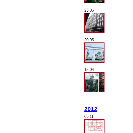
23.06
20.05
15.04
2012
09.11