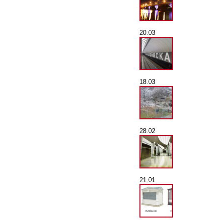
20.03
18.03
28.02
21.01