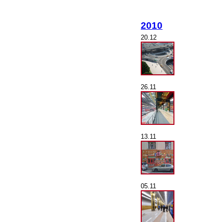
2010
20.12
26.11
13.11
05.11