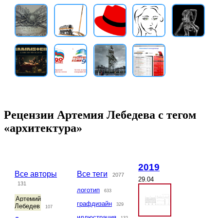
Рецензии Артемия Лебедева с тегом
«архитектура»
2019
Все авторы
Все теги
2077
29.04
131
логотип
633
Артемий
графдизайн
329
Лебедев
107
иллюстрация