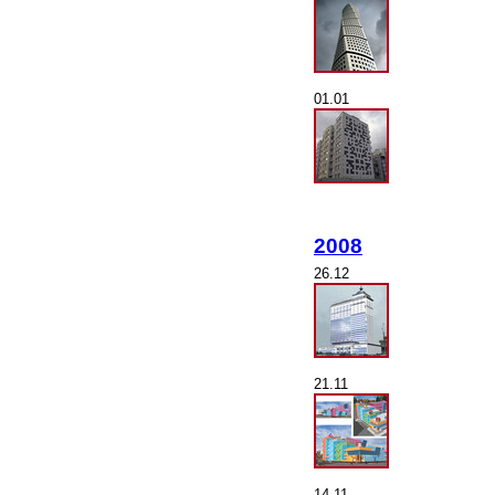
01.01
2008
26.12
21.11
14.11