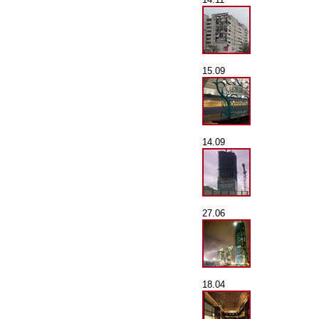
15.09
14.09
27.06
18.04