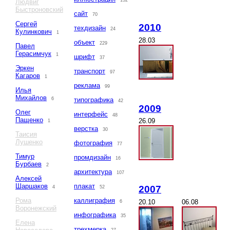
132
Людвиг
Быстроновский
сайт
70
Сергей
2010
техдизайн
24
Кулинкович
1
28.03
объект
229
Павел
Герасимчук
1
шрифт
37
Эркен
транспорт
97
Кагаров
1
реклама
99
Илья
Михайлов
6
типографика
42
2009
Олег
интерфейс
48
Пащенко
26.09
1
верстка
30
Таисия
Лушенко
фотография
77
Тимур
промдизайн
16
Бурбаев
2
архитектура
107
Алексей
Шаршаков
плакат
2007
4
52
Рома
каллиграфия
20.10
06.08
6
Воронежский
инфографика
35
Елена
трехмерка