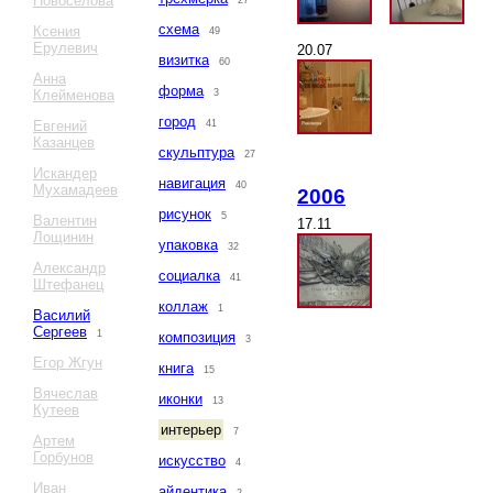
Новоселова
27
схема
Ксения
49
Ерулевич
20.07
визитка
60
Анна
форма
Клейменова
3
город
Евгений
41
Казанцев
скульптура
27
Искандер
навигация
40
Мухамадеев
2006
рисунок
5
Валентин
17.11
Лощинин
упаковка
32
Александр
социалка
41
Штефанец
коллаж
1
Василий
Сергеев
1
композиция
3
Егор Жгун
книга
15
Вячеслав
иконки
13
Кутеев
интерьер
7
Артем
Горбунов
искусство
4
Иван
айдентика