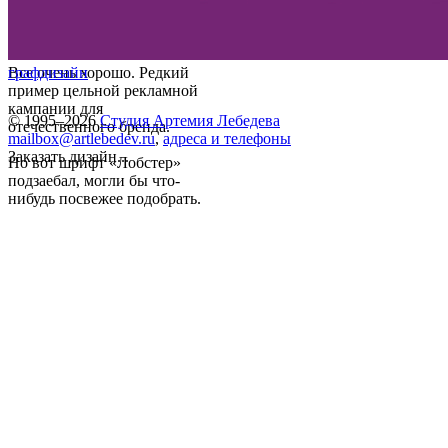
Все очень хорошо. Редкий
графдизайн
пример цельной рекламной
кампании для
© 1995–2026
Студия Артемия Лебедева
отечественного бренда.
mailbox@artlebedev.ru
,
адреса и телефоны
Заказать дизайн...
Но вот шрифт «Лобстер»
подзаебал, могли бы что-
нибудь посвежее подобрать.