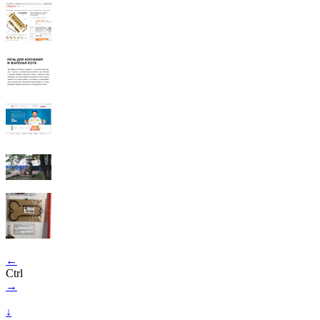
←
Ctrl
→
↓