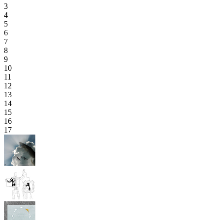
3
4
5
6
7
8
9
10
11
12
13
14
15
16
17