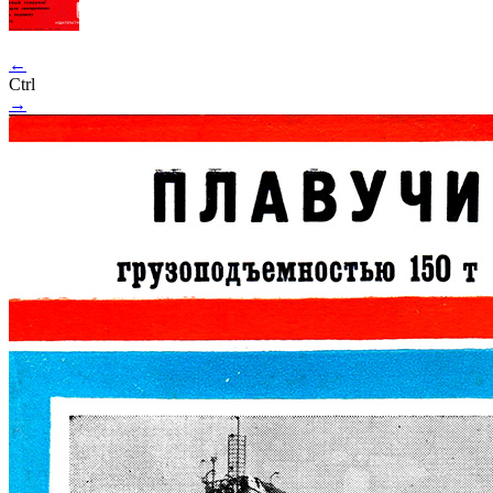
←
Ctrl
→