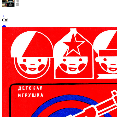
←
Ctrl
→