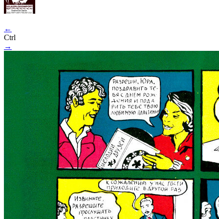
←
Ctrl
→